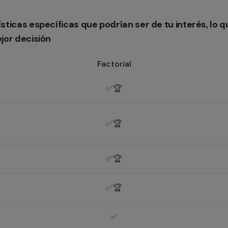
icas específicas que podrían ser de tu interés, lo que
jor decisión
Factorial
✅🏆
✅🏆
✅🏆
✅🏆
✅