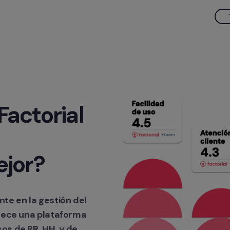
actorial 
ejor?
e en la gestión del 
rece una plataforma 
os de RR. HH. y de 