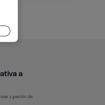
.
tiva a 
nzas y gestión de 