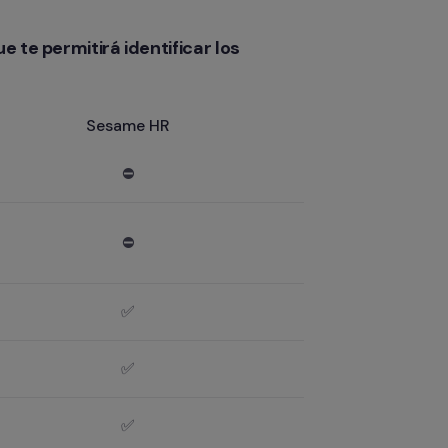
 te permitirá identificar los 
Sesame HR
⛔
⛔
✅
✅
✅