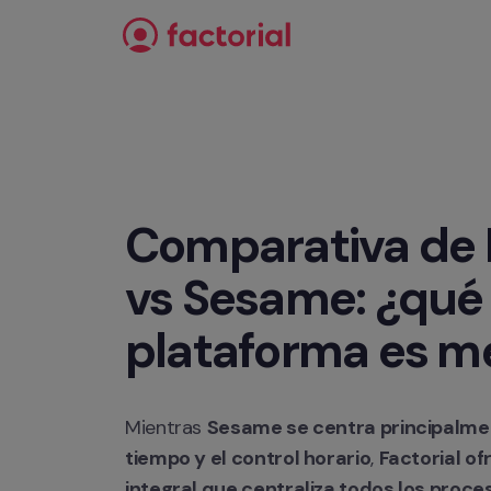
Ir al contenido
Comparativa de F
vs Sesame: ¿qué 
plataforma es m
Mientras 
Sesame se centra principalment
tiempo y el control horario
, 
Factorial of
integral que centraliza todos los proces