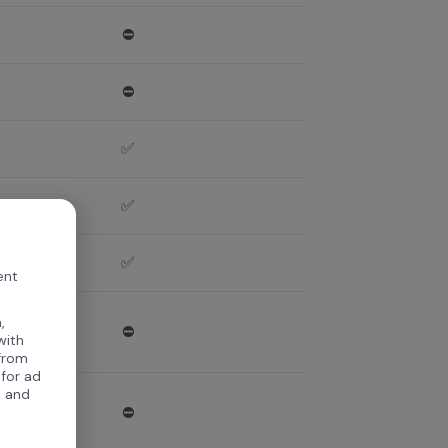
⛔
⛔
✅
✅
✅
ent
,
⛔
with
 from
 for ad
, and
⛔