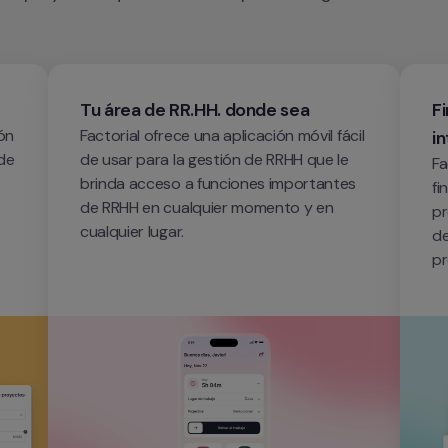
Tu área de RR.HH. donde sea
F
ón 
Factorial ofrece una aplicación móvil fácil 
in
de 
de usar para la gestión de RRHH que le 
Fa
brinda acceso a funciones importantes 
fi
de RRHH en cualquier momento y en 
pr
cualquier lugar.
de
pr