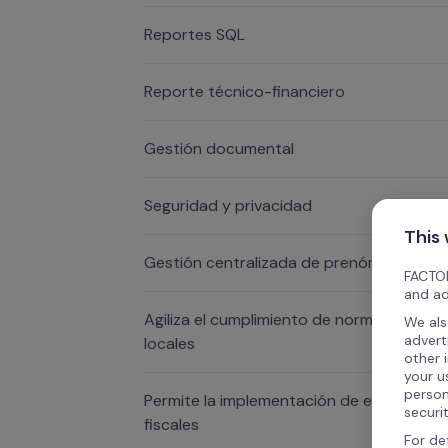
Reportes SQL
Reporte técnico-financiero
Gestión documental
Seguridad y privacidad
This
Gestión centralizada de prenómina
FACTOR
and ad
Agiliza el cumplimiento de normativas leg
We als
advert
locales
other 
your u
person
Permite la implementación de estrategias
securi
fiscales
For de