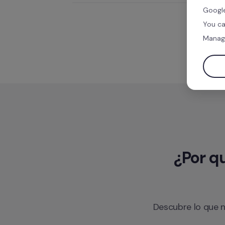
Google
You ca
Manag
¿Por qu
Descubre lo que n