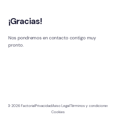
Ir al contenido
¡Gracias!
Nos pondremos en contacto contigo muy 
pronto.
© 
2026
 Factorial
Privacidad
Aviso Legal
Términos y condiciones
Cookies