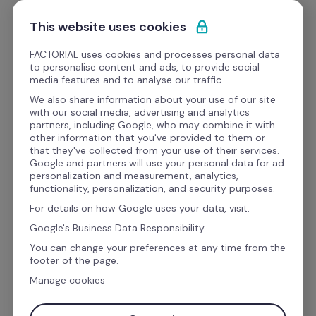
Ir al contenido
Solicitar demo
This website uses cookies
FACTORIAL uses cookies and processes personal data
to personalise content and ads, to provide social
Webinars
media features and to analyse our traffic.
We also share information about your use of our site
with our social media, advertising and analytics
Cursos
partners, including Google, who may combine it with
other information that you've provided to them or
La Inteligencia Artificial 
that they've collected from your use of their services.
Google and partners will use your personal data for ad
en Recusos Humanos
personalization and measurement, analytics,
functionality, personalization, and security purposes.
For details on how Google uses your data, visit:
La inteligencia artificial en recursos humanos
Google's Business Data Responsibility.
cada día está ganando más corazones y 
You can change your preferences at any time from the
footer of the page.
mentes. El 50% de los trabajadores utilizan 
Manage cookies
actualmente algún tipo de IA en su empleo, en 
comparación con el 32% del año pasado.