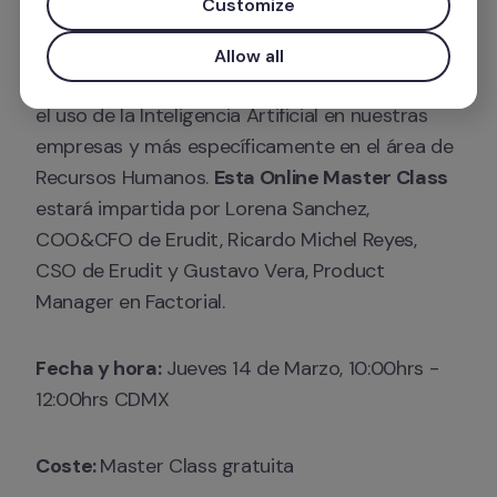
Customize
Por eso, hemos preparado esta
 Online Master 
Allow all
Class junto a Erudit
 para aprender más sobre 
el uso de la Inteligencia Artificial en nuestras 
empresas y más específicamente en el área de 
Recursos Humanos. 
Esta Online Master Class 
estará impartida por Lorena Sanchez, 
COO&CFO de Erudit, Ricardo Michel Reyes, 
CSO de Erudit y Gustavo Vera, Product 
Manager en Factorial.
Fecha y hora:
 Jueves 14 de Marzo, 10:00hrs - 
12:00hrs CDMX
Coste: 
Master Class gratuita