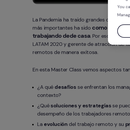
You ca
Manag
La Pandemia ha traido grandes cambios y 
como gestionar
más importantes ha sido 
trabajando dede casa
. Por eso, en est
LATAM 2020 y gerente de atracción de tal
remotos de manera exitosa.
En esta Master Class vemos aspectos tan
¿A qué 
desafíos
 se enfrentan los manag
contexto?
¿Qué
 soluciones y estrategías 
se pued
desempeño de los trabajadores remot
La 
evolución
 del trabajo remoto y su 
p