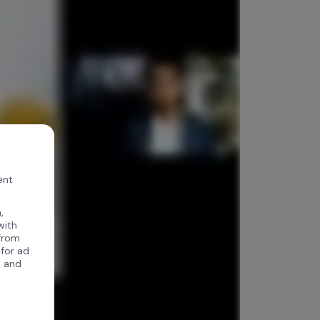
ent
,
with
 from
 for ad
, and