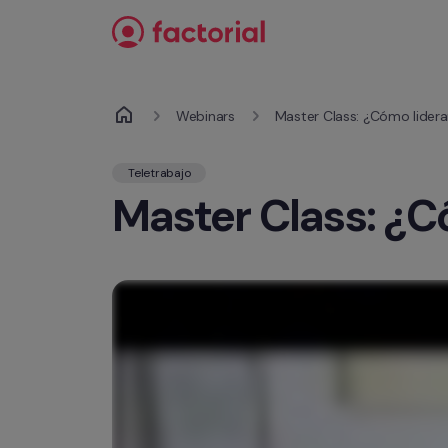
Ir al contenido
Webinars
Master Class: ¿Cómo lider
Teletrabajo
Master Class: ¿C