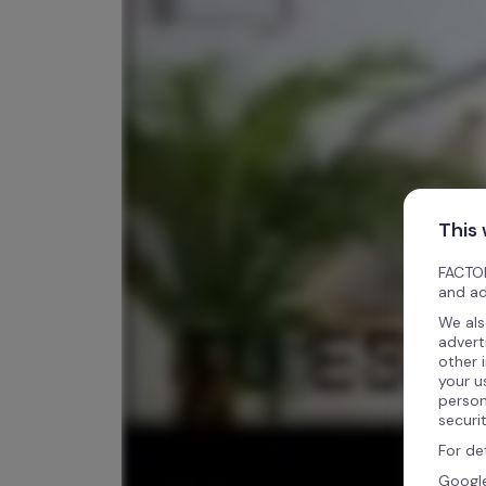
This
FACTOR
and ad
We als
advert
other 
your u
person
securi
For de
Google