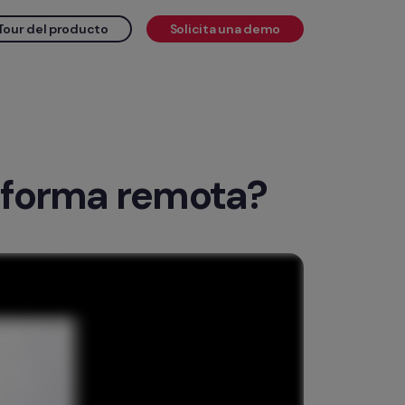
Tour del producto
Solicita una demo
e forma remota?