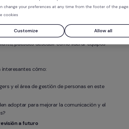
n change your preferences at any time from the footer of the page
e cookies
nuevos retos para las organizaciones. Uno de los 
 los equipos y las personas que están 
Customize
Allow all
a Master Class con Jahir Lopez, Linkedin Top Voice 
ento, puesdes descubir cómo liderar equipos 
 interesantes cómo:
ers y el área de gestión de personas en este 
en adoptar para mejorar la comunicación y el 
os?
revisión a futuro