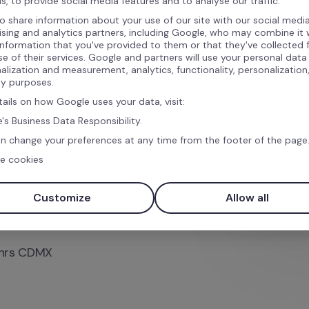
s, to provide social media features and to analyse our traffic.
personaliz
las tendencias, 
o share information about your use of our site with our social media
distintos 
teria de RR. HH. para 
ising and analytics partners, including Google, who may combine it 
mensajes 
information that you've provided to them or that they've collected
Factorial u
gerentes
 encabeza la lista, 
se of their services. Google and partners will use your personal data
Puedes act
onal, la tecnología de 
alization and measurement, analytics, functionality, personalization
cualquier
ty purposes.
n de las carreras 
tails on how Google uses your data, visit:
's Business Data Responsibility.
Términos y C
n change your preferences at any time from the footer of the page
tratará tus da
xperta de Factorial, la 
relación. Para
e cookies
derechos segú
 de organizaciones están 
 prioridades de Recursos 
Customize
Allow all
00hrs CDMX