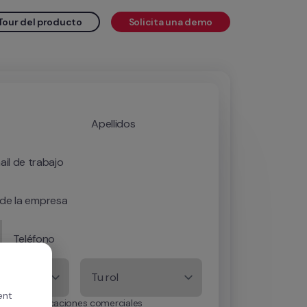
Tour del producto
Solicita una demo
Apellidos
ail de trabajo
de la empresa
Teléfono
Número de colaboradores/as
Tu rol
ent
ibir comunicaciones comerciales 