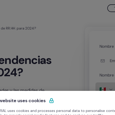
s de RR.HH. para 2024?
Nombre
tendencias 
Em
2024?
Nombre 
ades y las medidas de 
 website uses cookies
IAL uses cookies and processes personal data to personalise cont
 RR. HH. de cara a 2024? 
Quiero rec