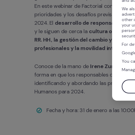
and ad
En este webinar de Factorial conoceremos 
We als
prioridades y los desafíos previstos en ma
advert
other 
2024. El 
desarrollo de responsables y 
your u
y le siguen de cerca la 
cultura organizaci
person
securi
RR. HH
., 
la gestión del cambio y la gestió
For de
profesionales y la movilidad interna. 
Google
You ca
Conoce de la mano de 
Irene Zurinaga
, e
Manag
forma en que los responsables de RR. HH. 
identificando y abordando las principales
Humanos para 2024. 
Fecha y hora: 31 de enero a las 10: