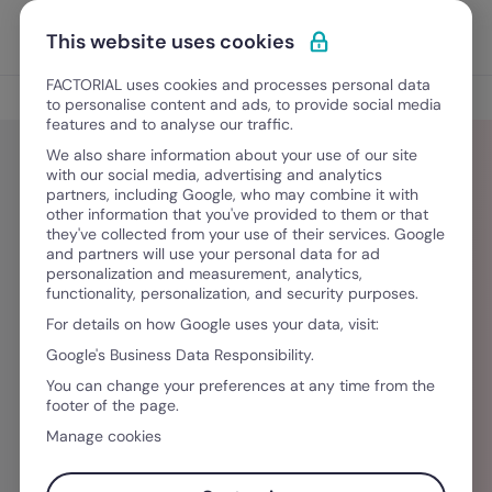
Ir al contenido
Abrir 
Pedir una demo
This website uses cookies
FACTORIAL uses cookies and processes personal data
Blog
to personalise content and ads, to provide social media
features and to analyse our traffic.
We also share information about your use of our site
with our social media, advertising and analytics
partners, including Google, who may combine it with
2 Recrutadoras
other information that you've provided to them or that
they've collected from your use of their services. Google
and partners will use your personal data for ad
Ma e Nic, 2 Recrutadoras que decidiram sair do
personalization and measurement, analytics,
functionality, personalization, and security purposes.
raso e abordar temas relacionados ao
For details on how Google uses your data, visit:
recrutamento e seleção de forma estratégica e
Google's Business Data Responsibility.
simplificada. Reúnem 12 anos de experiência
You can change your preferences at any time from the
juntas, e hoje formam profissionais completos,
footer of the page.
desenvolvendo skills não-tradicionais para
Manage cookies
posicionar a área de recrutamento como parte
vital para qualquer estratégia de negócio.