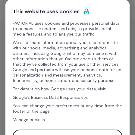
Ir al contenido
Solicitar demo
This website uses cookies
FACTORIAL uses cookies and processes personal data
to personalise content and ads, to provide social
media features and to analyse our traffic.
Descubre las 
We also share information about your use of our site
with our social media, advertising and analytics
funcionalidades
 del 
partners, including Google, who may combine it with
other information that you've provided to them or
Software de Factorial
that they've collected from your use of their services.
Google and partners will use your personal data for ad
personalization and measurement, analytics,
functionality, personalization, and security purposes.
Con nuestras funcionalidades convierte los 
For details on how Google uses your data, visit:
procesos infinitos, manuales y complicados en 
Google's Business Data Responsibility.
procesos unificados, útiles y efectivos. Para que 
You can change your preferences at any time from the
además de gestionar personas, puedas 
footer of the page.
dedicarte a sacar lo mejor de ellas.
Manage cookies