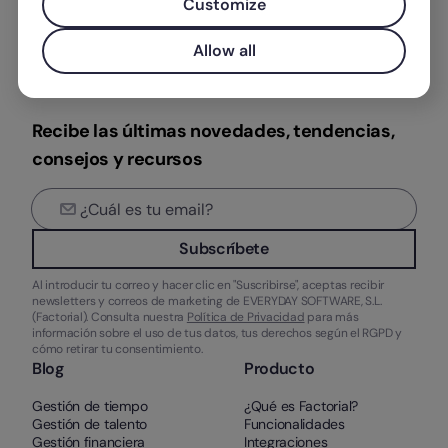
Customize
Allow all
Recibe las últimas novedades, tendencias,
consejos y recursos
Subscríbete
Al introducir tu correo y hacer clic en "Suscribirse", aceptas recibir
newsletters y correos de marketing de EVERYDAY SOFTWARE, S.L.
(Factorial). Consulta nuestra
Política de Privacidad
para más
información sobre el uso de tus datos, tus derechos según el RGPD y
cómo retirar tu consentimiento.
Blog
Producto
Gestión de tiempo
¿Qué es Factorial?
Gestión de talento
Funcionalidades
Gestión financiera
Integraciones