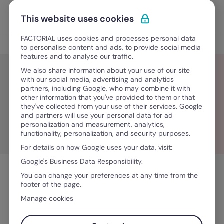
Ir al contenido
Abrir 
Pedir una demo
This website uses cookies
FACTORIAL uses cookies and processes personal data
Blog
to personalise content and ads, to provide social media
features and to analyse our traffic.
We also share information about your use of our site
with our social media, advertising and analytics
partners, including Google, who may combine it with
Valeria Yañez
other information that you've provided to them or that
they've collected from your use of their services. Google
and partners will use your personal data for ad
personalization and measurement, analytics,
functionality, personalization, and security purposes.
For details on how Google uses your data, visit:
Google's Business Data Responsibility.
You can change your preferences at any time from the
footer of the page.
Manage cookies