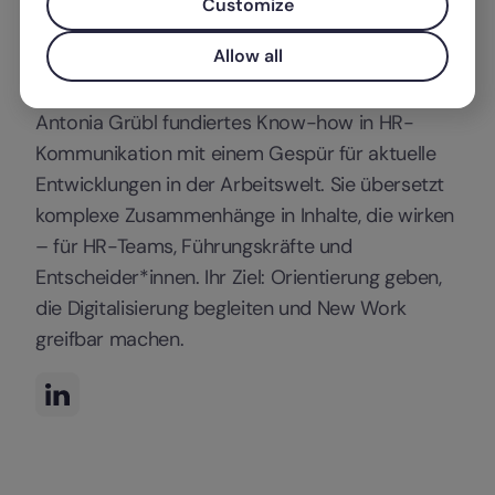
Customize
Antonia Grübl
Allow all
Als Content Managerin bei Factorial verbindet
Antonia Grübl fundiertes Know-how in HR-
Kommunikation mit einem Gespür für aktuelle
Entwicklungen in der Arbeitswelt. Sie übersetzt
komplexe Zusammenhänge in Inhalte, die wirken
– für HR-Teams, Führungskräfte und
Entscheider*innen. Ihr Ziel: Orientierung geben,
die Digitalisierung begleiten und New Work
greifbar machen.