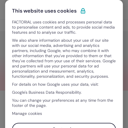
Ir al contenido
Abrir 
Pedir una demo
This website uses cookies
FACTORIAL uses cookies and processes personal data
Blog
to personalise content and ads, to provide social media
features and to analyse our traffic.
We also share information about your use of our site
de-sidebar-banner-payroll
with our social media, advertising and analytics
partners, including Google, who may combine it with
other information that you've provided to them or that
they've collected from your use of their services. Google
January 9, 2026
and partners will use your personal data for ad
·
0 minutos de lectura
personalization and measurement, analytics,
functionality, personalization, and security purposes.
For details on how Google uses your data, visit:
Google's Business Data Responsibility.
You can change your preferences at any time from the
footer of the page.
Escrito por
Manage cookies
Antonia Grübl