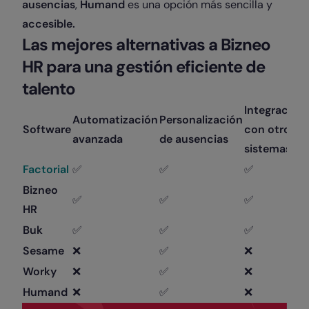
ausencias
,
Humand
es una opción más sencilla y
accesible.
Las mejores alternativas a Bizneo
HR para una gestión eficiente de
talento
Integracion
Automatización
Personalización
Software
con otros
avanzada
de ausencias
sistemas
Factorial
✅
✅
✅
Bizneo
✅
✅
✅
HR
Buk
✅
✅
✅
Sesame
❌
✅
❌
Worky
❌
✅
❌
Humand
❌
✅
❌