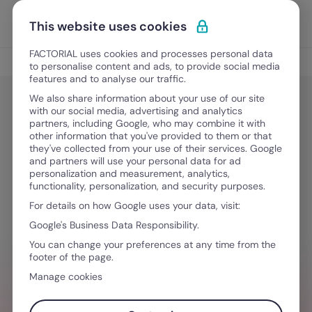
Ir al contenido
Abrir 
Pedir una demo
This website uses cookies
FACTORIAL uses cookies and processes personal data
Gestión del Talento
to personalise content and ads, to provide social media
features and to analyse our traffic.
We also share information about your use of our site
with our social media, advertising and analytics
Gestión del Talento
partners, including Google, who may combine it with
Alternativa a Bizneo HR: la mejor
other information that you've provided to them or that
they've collected from your use of their services. Google
opción para gestionar talento
and partners will use your personal data for ad
personalization and measurement, analytics,
functionality, personalization, and security purposes.
For details on how Google uses your data, visit:
February 9, 2026
·
5 minutos de lectura
Google's Business Data Responsibility.
You can change your preferences at any time from the
footer of the page.
¿NECESITAS AYUDA GESTIONANDO
Manage cookies
EQUIPOS?