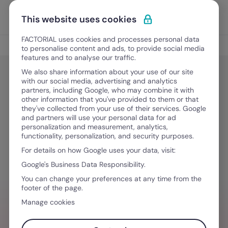
Ir al contenido
Abrir 
Pedir una demo
This website uses cookies
FACTORIAL uses cookies and processes personal data
Gestión del Talento
to personalise content and ads, to provide social media
features and to analyse our traffic.
We also share information about your use of our site
with our social media, advertising and analytics
Gestión del Talento
partners, including Google, who may combine it with
Qué es una plataforma de recursos
other information that you've provided to them or that
they've collected from your use of their services. Google
humanos y cómo transformar la
and partners will use your personal data for ad
personalization and measurement, analytics,
gestión de talento con tecnología
functionality, personalization, and security purposes.
For details on how Google uses your data, visit:
Google's Business Data Responsibility.
February 9, 2026
·
8 minutos de lectura
You can change your preferences at any time from the
footer of the page.
Manage cookies
¿NECESITAS AYUDA GESTIONANDO
EQUIPOS?