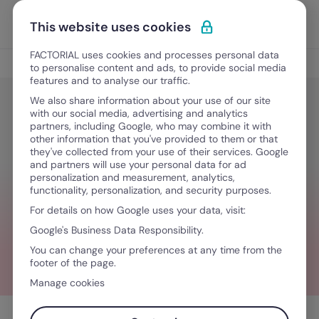
Ir al contenido
Abrir 
Pedir una demo
This website uses cookies
FACTORIAL uses cookies and processes personal data
Software de recursos humanos
to personalise content and ads, to provide social media
features and to analyse our traffic.
We also share information about your use of our site
with our social media, advertising and analytics
Software de recursos humanos
partners, including Google, who may combine it with
Sistema de geolocalización: cómo
other information that you've provided to them or that
they've collected from your use of their services. Google
optimiza la gestión de empleados
and partners will use your personal data for ad
personalization and measurement, analytics,
en RR. HH.
functionality, personalization, and security purposes.
For details on how Google uses your data, visit:
Google's Business Data Responsibility.
March 20, 2026
·
10 minutos de lectura
You can change your preferences at any time from the
footer of the page.
Manage cookies
Tabla de contenidos