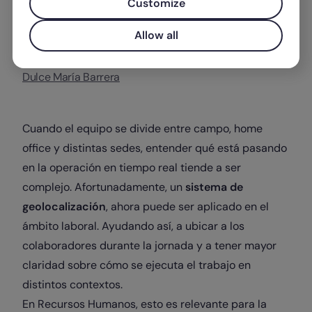
Customize
Allow all
Escrito por
Dulce María Barrera
Cuando el equipo se divide entre campo, home
office y distintas sedes, entender qué está pasando
en la operación en tiempo real tiende a ser
complejo. Afortunadamente, un
sistema de
geolocalización
, ahora puede ser aplicado en el
ámbito laboral. Ayudando así, a ubicar a los
colaboradores durante la jornada y a tener mayor
claridad sobre cómo se ejecuta el trabajo en
distintos contextos.
En Recursos Humanos, esto es relevante para la