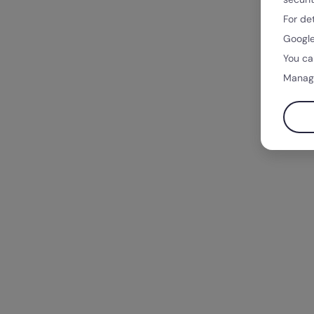
For de
Google
You ca
Manag