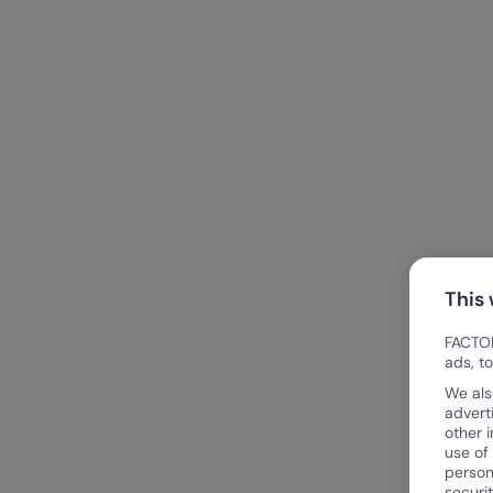
This
FACTOR
ads, t
We als
advert
other 
use of
person
securi