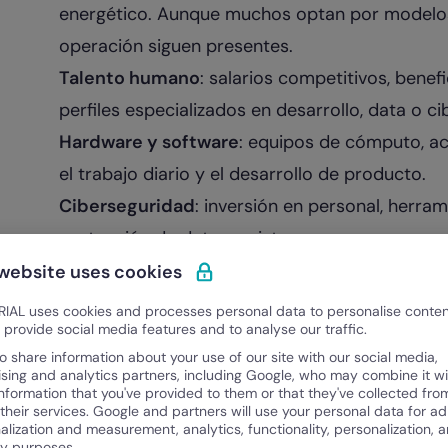
energético. Aunque muchos optan por modelos 
operación siguen presentes.
Talento humano
: salarios competitivos, benef
perfiles especializados en desarrollo, data o c
Hardware y software
: equipos de cómputo, ac
el trabajo diario y el desarrollo de producto.
Ciberseguridad
: inversión en personal, herra
protección de datos y sistemas.
Servicios en la nube
: costos recurrentes para 
 website uses cookies
escalar proyectos con rapidez.
IAL uses cookies and processes personal data to personalise conte
o provide social media features and to analyse our traffic.
Investigación y desarrollo (I+D)
: recursos des
o share information about your use of our site with our social media,
prototipos y mejoras de producto.
ising and analytics partners, including Google, who may combine it wi
information that you've provided to them or that they've collected fro
Marketing y crecimiento
: campañas digitales,
 their services. Google and partners will use your personal data for ad
para adquirir usuarios o clientes.
alization and measurement, analytics, functionality, personalization, 
ty purposes.