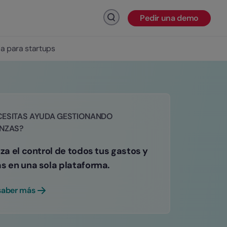
Pedir una demo
Haz click para buscar
a para startups
CESITAS AYUDA GESTIONANDO
ANZAS?
iza el control de todos tus gastos y
as en una sola plataforma.
saber más