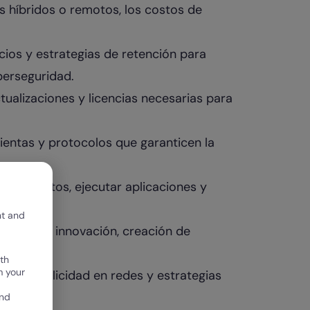
híbridos o remotos, los costos de
icios y estrategias de retención para
iberseguridad.
tualizaciones y licencias necesarias para
mientas y protocolos que garanticen la
alojar datos, ejecutar aplicaciones y
nt and
tinados a innovación, creación de
th
m your
 SEO, publicidad en redes y estrategias
and