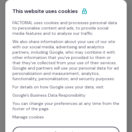
Ir al contenido
Solicitar demo
This website uses cookies
FACTORIAL uses cookies and processes personal data
to personalise content and ads, to provide social
media features and to analyse our traffic.
El software de recursos 
We also share information about your use of our site
with our social media, advertising and analytics
humanos y finanzas para 
partners, including Google, who may combine it with
other information that you've provided to them or
la gestión empresarial
that they've collected from your use of their services.
Google and partners will use your personal data for ad
personalization and measurement, analytics,
functionality, personalization, and security purposes.
Gestiona las vacaciones, ausencias, el talento, 
For details on how Google uses your data, visit:
las finanzas y la nómina con Factorial. El 
Google's Business Data Responsibility.
IA
software de gestión con 
 que automatiza 
You can change your preferences at any time from the
footer of the page.
las tareas administrativas para que puedas 
Manage cookies
centrarte en lo que realmente importa: las 
personas.