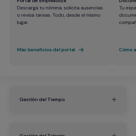
Portal de Empleado/a
Docume
Descarga tu nómina, solicita ausencias 
Tu espa
o revisa tareas. Todo, desde el mismo 
documen
lugar.
compañ
Más beneficios del portal
Cómo ac
Gestión del Tiempo
Gestión del Talento