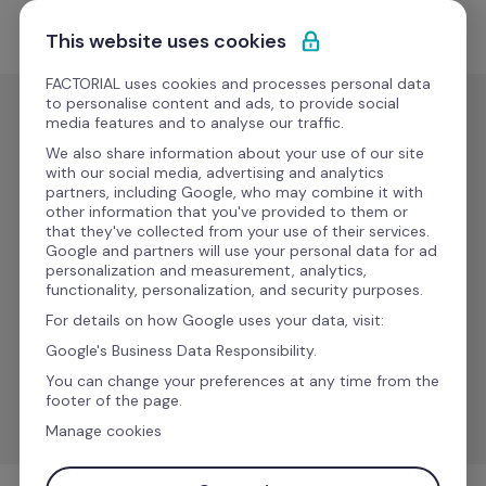
Ir al contenido
Solicitar demo
This website uses cookies
FACTORIAL uses cookies and processes personal data
to personalise content and ads, to provide social
media features and to analyse our traffic.
Gestión de nóminas
We also share information about your use of our site
DATEV 
with our social media, advertising and analytics
partners, including Google, who may combine it with
Lohn und 
Nuevo
other information that you've provided to them or
that they've collected from your use of their services.
Gehalt - 
Google and partners will use your personal data for ad
personalization and measurement, analytics,
Payroll 
functionality, personalization, and security purposes.
connector
For details on how Google uses your data, visit:
Google's Business Data Responsibility.
Sincroniza los datos de Factorial con DATEV Lohn und 
You can change your preferences at any time from the
footer of the page.
Gehalt.
Manage cookies