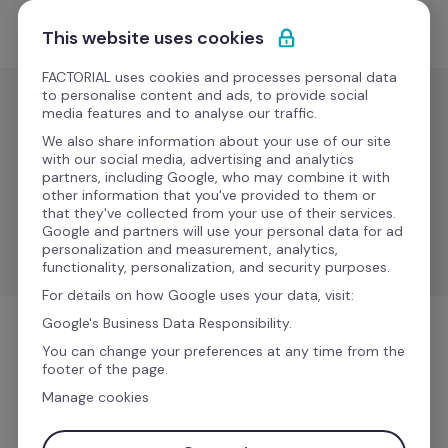
Ir al contenido
Solicitar demo
This website uses cookies
FACTORIAL uses cookies and processes personal data
to personalise content and ads, to provide social
media features and to analyse our traffic.
IT
We also share information about your use of our site
Jira
with our social media, advertising and analytics
partners, including Google, who may combine it with
other information that you've provided to them or
that they've collected from your use of their services.
Simplifica la sincronización de datos de colaborador 
Google and partners will use your personal data for ad
entre Factorial y Jira.
personalization and measurement, analytics,
functionality, personalization, and security purposes.
For details on how Google uses your data, visit:
Google's Business Data Responsibility.
IT
You can change your preferences at any time from the
footer of the page.
Manage cookies
Más información