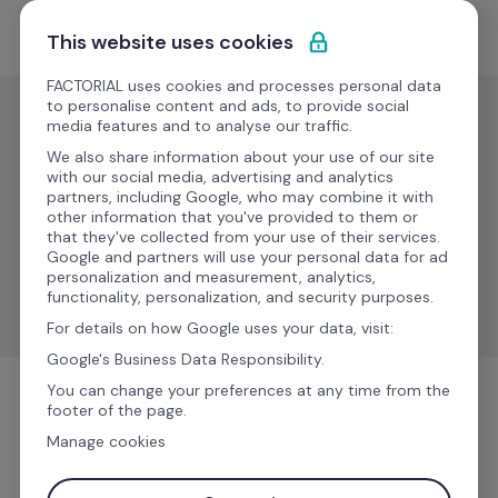
Ir al contenido
Solicitar demo
This website uses cookies
FACTORIAL uses cookies and processes personal data
to personalise content and ads, to provide social
media features and to analyse our traffic.
Gestión de
nóminas
We also share information about your use of our site
with our social media, advertising and analytics
Milena
partners, including Google, who may combine it with
Nuevo
other information that you've provided to them or
that they've collected from your use of their services.
Optimiza los procesos de recursos humanos y 
Google and partners will use your personal data for ad
nómina con análisis, formularios y cumplimiento 
personalization and measurement, analytics,
normativo.
functionality, personalization, and security purposes.
For details on how Google uses your data, visit:
Google's Business Data Responsibility.
You can change your preferences at any time from the
footer of the page.
Gestión de nóminas
Manage cookies