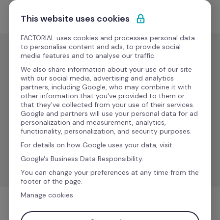
Ir al contenido
Solicitar demo
This website uses cookies
FACTORIAL uses cookies and processes personal data
to personalise content and ads, to provide social
media features and to analyse our traffic.
IT
We also share information about your use of our site
WhatsApp 
with our social media, advertising and analytics
partners, including Google, who may combine it with
- Factorial 
Nuevo
other information that you've provided to them or
that they've collected from your use of their services.
One
Google and partners will use your personal data for ad
personalization and measurement, analytics,
functionality, personalization, and security purposes.
Conecta tu espacio de trabajo para gestionar tareas 
For details on how Google uses your data, visit:
de recursos humanos directamente dentro de 
Google's Business Data Responsibility.
WhatsApp.
You can change your preferences at any time from the
footer of the page.
Manage cookies
IT