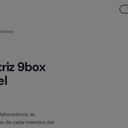
uaciones
riz 9box 
l 
laboradores, es 
les de cada miembro del 