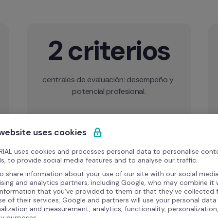
2 criterios
s
centrales de evaluación: desempeño y 
 website uses cookies
IAL uses cookies and processes personal data to personalise cont
s, to provide social media features and to analyse our traffic.
o share information about your use of our site with our social media
ising and analytics partners, including Google, who may combine it 
information that you've provided to them or that they've collected
se of their services. Google and partners will use your personal data
alization and measurement, analytics, functionality, personalization
ty purposes.