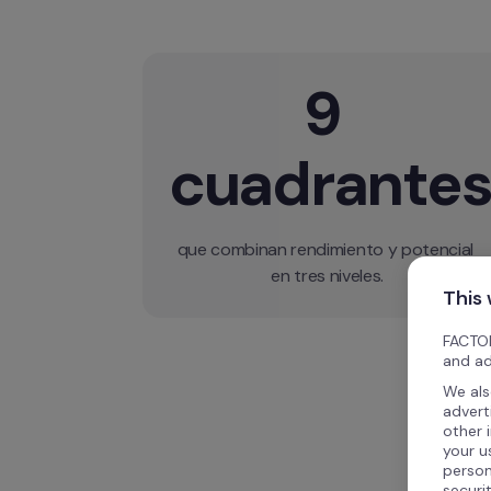
9 
cuadrante
que combinan rendimiento y potencial 
This
FACTOR
and ad
We als
advert
other 
your u
person
securi