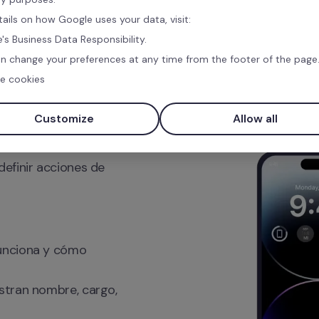
tails on how Google uses your data, visit:
's Business Data Responsibility.
n change your preferences at any time from the footer of the page
e cookies
z 9 Box
Customize
Allow all
lento de forma 
finir acciones de 
unciona y cómo 
stran nombre, cargo, 