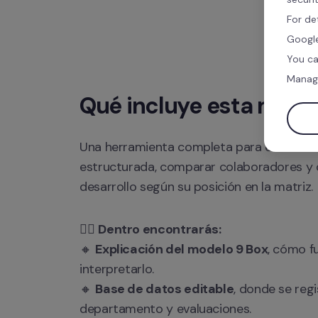
For de
Google
You ca
Manag
Qué incluye esta matri
Una herramienta completa para evaluar ta
estructurada, comparar colaboradores y de
desarrollo según su posición en la matriz.
👉🏻 
Dentro encontrarás:
🔸 
Explicación del modelo 9 Box
, cómo f
interpretarlo.

🔸 
Base de datos editable
, donde se regi
departamento y evaluaciones.
