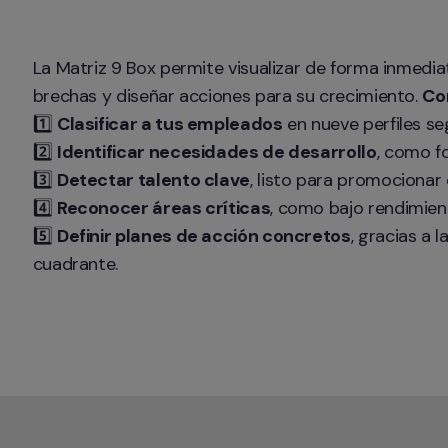
La Matriz 9 Box permite visualizar de forma inmediat
brechas y diseñar acciones para su crecimiento. 
Co
1️⃣ 
Clasificar a tus empleados
 en nueve perfiles se
2️⃣ 
Identificar necesidades de desarrollo
, como f
3️⃣ 
Detectar talento clave
, listo para promocionar
4️⃣ 
Reconocer áreas críticas
, como bajo rendimient
5️⃣ 
Definir planes de acción concretos
, gracias a 
cuadrante.