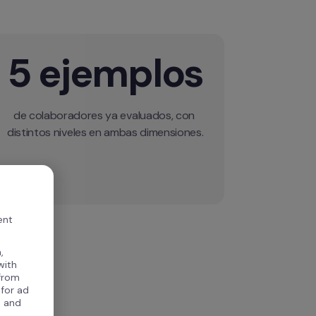
5 ejemplos
de colaboradores ya evaluados, con 
distintos niveles en ambas dimensiones.
ent
,
with
 from
 for ad
, and