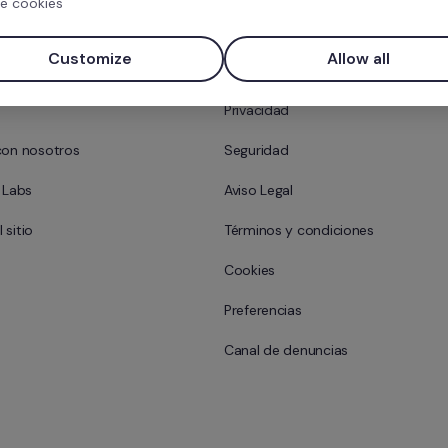
e cookies
Factorial?
Contacto
Customize
Allow all
 equipo
Centro de ayuda
Privacidad
con nosotros
Seguridad
l Labs
Aviso Legal
 sitio
Términos y condiciones
Cookies
Preferencias
Canal de denuncias