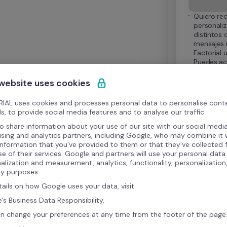
Quiero rec
personaliz
distintos 
mensajes 
Factorial u
Puedes act
cualquier
 website uses cookies
IAL uses cookies and processes personal data to personalise cont
s, to provide social media features and to analyse our traffic.
Términos y C
o share information about your use of our site with our social media
tratará tus da
relación. Para
ising and analytics partners, including Google, who may combine it 
derechos segú
information that you've provided to them or that they've collected
se of their services. Google and partners will use your personal data
alization and measurement, analytics, functionality, personalization
ty purposes.
tails on how Google uses your data, visit:
's Business Data Responsibility.
n change your preferences at any time from the footer of the page
ny
Soporte