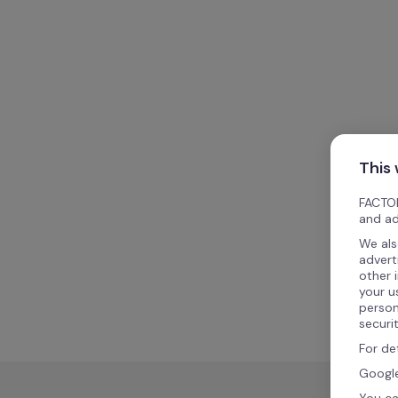
This
FACTOR
and ad
We als
advert
other 
your u
person
securi
For de
Google