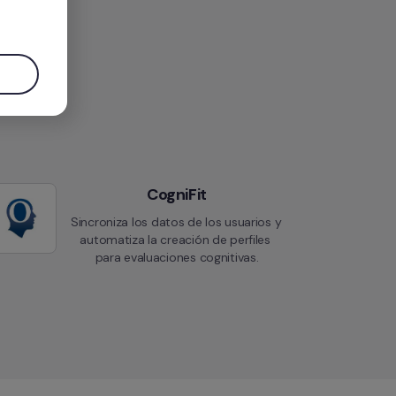
.
CogniFit
Sincroniza los datos de los usuarios y 
automatiza la creación de perfiles 
para evaluaciones cognitivas.