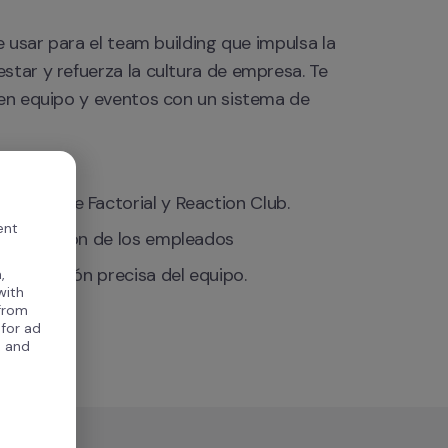
e usar para el team building que impulsa la 
tar y refuerza la cultura de empresa. Te 
 en equipo y eventos con un sistema de 
dor entre Factorial y Reaction Club.
ent
articipación de los empleados
 alineación precisa del equipo.
,
with
 from
 for ad
, and