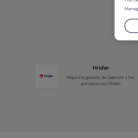
You ca
Manag
Hrider
Mejora la gestión de talentos y los 
procesos con Hrider.