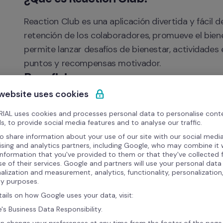
Reaction Club es una aplicación divertida y fácil d
retención de los colaboradores, promueve el bienes
permite lanzar desafíos de bienestar, actividades
puntos y recompensas motivador.
Beneficios
 website uses cookies
Sincronización automática de datos de colabora
IAL uses cookies and processes personal data to personalise cont
Mantiene siempre actualizados el acceso y la p
s, to provide social media features and to analyse our traffic.
Elimina actualizaciones manuales y garantiza una
o share information about your use of our site with our social media
ising and analytics partners, including Google, who may combine it 
information that you've provided to them or that they've collected
se of their services. Google and partners will use your personal data
alization and measurement, analytics, functionality, personalization
ty purposes.
tails on how Google uses your data, visit:
's Business Data Responsibility.