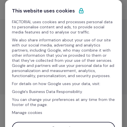
Ir al contenido
Solicitar demo
This website uses cookies
FACTORIAL uses cookies and processes personal data
to personalise content and ads, to provide social
media features and to analyse our traffic.
Reclutamiento y
ATS
We also share information about your use of our site
with our social media, advertising and analytics
Verified 
partners, including Google, who may combine it with
Nuevo
other information that you've provided to them or
First
that they've collected from your use of their services.
Google and partners will use your personal data for ad
personalization and measurement, analytics,
Activa las verificaciones de antecedentes con la 
functionality, personalization, and security purposes.
sincronización automática de datos.
For details on how Google uses your data, visit:
Google's Business Data Responsibility.
You can change your preferences at any time from the
footer of the page.
Reclutamiento y ATS
Manage cookies