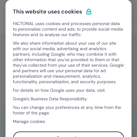
Ir al contenido
Abrir 
Pedir una demo
This website uses cookies
FACTORIAL uses cookies and processes personal data
Gestión de nómina
to personalise content and ads, to provide social media
features and to analyse our traffic.
We also share information about your use of our site
with our social media, advertising and analytics
Gestión de nómina
partners, including Google, who may combine it with
Cómo calcular una nómina con
other information that you've provided to them or that
they've collected from your use of their services. Google
incapacidad en México
and partners will use your personal data for ad
personalization and measurement, analytics,
functionality, personalization, and security purposes.
For details on how Google uses your data, visit:
February 9, 2026
·
11 minutos de lectura
Google's Business Data Responsibility.
You can change your preferences at any time from the
footer of the page.
¿NECESITAS AYUDA GESTIONANDO
Manage cookies
FINANZAS?