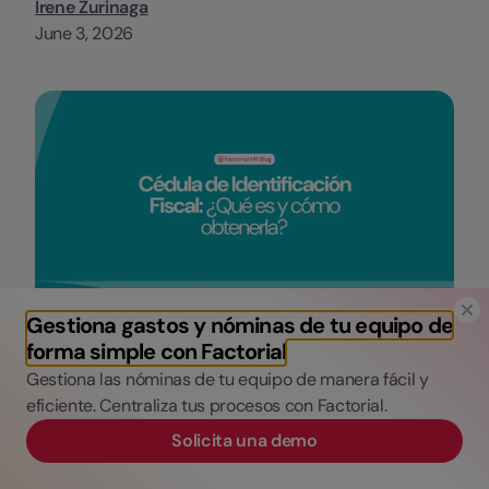
Irene Zurinaga
June 3, 2026
Gestiona gastos y nóminas de tu equipo de
forma simple con Factorial
Categorias
Gestión financiera
Gestiona las nóminas de tu equipo de manera fácil y
Cédula de Identificación Fiscal, qué es y cómo
eficiente. Centraliza tus procesos con Factorial.
obtenerla
Solicita una demo
Jesús Bernal