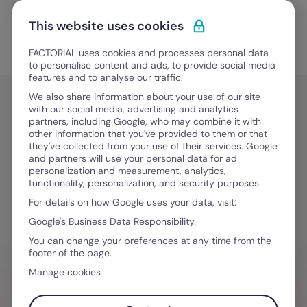
Ir al contenido
Abrir 
Pedir una demo
This website uses cookies
FACTORIAL uses cookies and processes personal data
Gestión del Talento
to personalise content and ads, to provide social media
features and to analyse our traffic.
We also share information about your use of our site
with our social media, advertising and analytics
Gestión del Talento
partners, including Google, who may combine it with
Gestión de la retribución: guía
other information that you've provided to them or that
they've collected from your use of their services. Google
completa para RR. HH. y empresas
and partners will use your personal data for ad
personalization and measurement, analytics,
en México
functionality, personalization, and security purposes.
For details on how Google uses your data, visit:
Google's Business Data Responsibility.
February 9, 2026
·
10 minutos de lectura
You can change your preferences at any time from the
footer of the page.
Manage cookies
¿NECESITAS AYUDA GESTIONANDO
EQUIPOS?