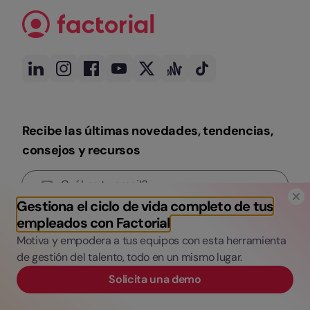
Recibe las últimas novedades, tendencias,
consejos y recursos
Gestiona el ciclo de vida completo de tus
Subscríbete
empleados con Factorial
Al introducir tu correo y hacer clic en "Suscribirse", aceptas recibir
Motiva y empodera a tus equipos con esta herramienta
newsletters y correos de marketing de EVERYDAY SOFTWARE, S.L.
de gestión del talento, todo en un mismo lugar.
(Factorial). Consulta nuestra
Política de Privacidad
para más
información sobre el uso de tus datos, tus derechos según el RGPD y
Solicita una demo
cómo retirar tu consentimiento.
Blog
Producto