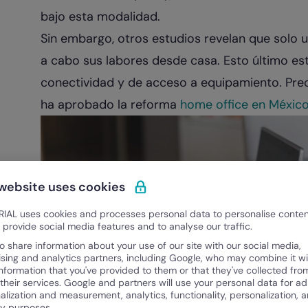
bajo esta modalidad.
Sin embargo, otros estudios revelan que solo 
a cabo sus labores desde casa. Esto último est
conectividad y de acceso a equipamiento. Prec
ha aprobado la reforma
home office en Méxic
 website uses cookies
IAL uses cookies and processes personal data to personalise conte
o provide social media features and to analyse our traffic.
o share information about your use of our site with our social media,
ising and analytics partners, including Google, who may combine it wi
information that you've provided to them or that they've collected fro
 their services. Google and partners will use your personal data for ad
alization and measurement, analytics, functionality, personalization, 
ty purposes.