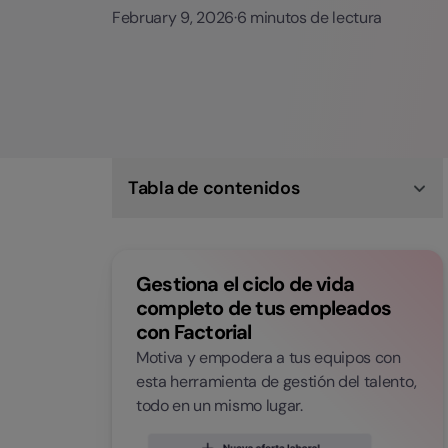
February 9, 2026
·
6 minutos de lectura
Tabla de contenidos
Ya es oficial la reforma Home Office en México
Principales obligaciones de los patrones para el
Home Office
Gestiona el ciclo de vida
¿Cuáles son las obligaciones de los
trabajadores para realizar Home Office?
completo de tus empleados
Supervisar el Home Office con Factorial
con Factorial
Motiva y empodera a tus equipos con
esta herramienta de gestión del talento,
todo en un mismo lugar.