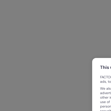
This
FACTOR
ads, t
We als
advert
other 
use of
person
securi