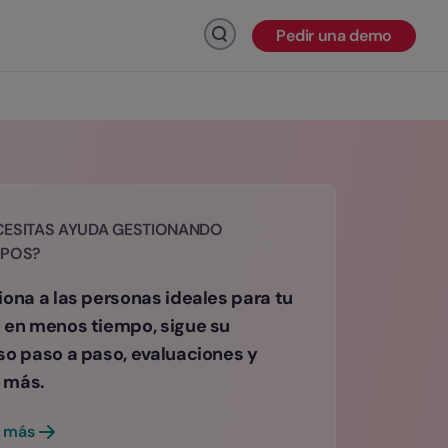
Pedir una demo
Haz click para buscar
CESITAS AYUDA GESTIONANDO
IPOS?
iona a las personas ideales para tu
 en menos tiempo, sigue su
so paso a paso, evaluaciones y
 más.
 más