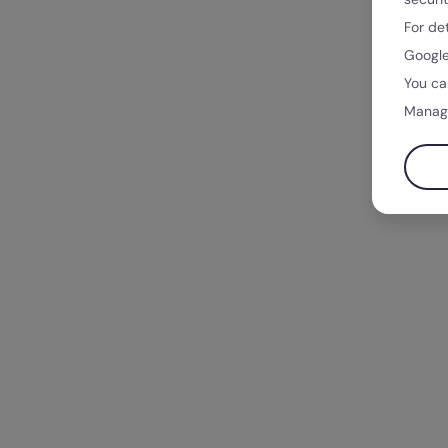
For de
Google
You ca
Manag