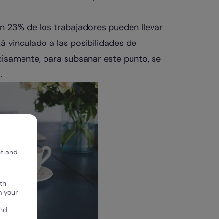
un 23% de los trabajadores pueden llevar
á vinculado a las posibilidades de
isamente, para subsanar este punto, se
o
.
nt and
th
m your
and