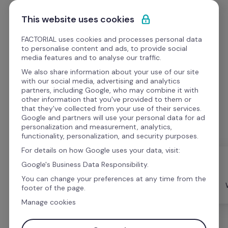
Ir al contenido
Solicitar demo
This website uses cookies
FACTORIAL uses cookies and processes personal data
to personalise content and ads, to provide social
media features and to analyse our traffic.
We also share information about your use of our site
Webinars
with our social media, advertising and analytics
partners, including Google, who may combine it with
other information that you've provided to them or
Mira los webinars sobre temas que van desde 
that they've collected from your use of their services.
consejos de RR.HH. hasta estudios de casos.
Google and partners will use your personal data for ad
personalization and measurement, analytics,
functionality, personalization, and security purposes.
For details on how Google uses your data, visit:
Google's Business Data Responsibility.
You can change your preferences at any time from the
Todo
Formato
Videos
footer of the page.
Manage cookies