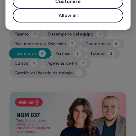
Customize
Allow all
Talento
Desempeño del equipo
15
8
15
8
Reclutamiento y Selección
Operaciones
7
4
7
4
Teletrabajo
Partners
Laboral
4
3
2
4
3
2
Cursos
Agencias de HR
2
1
2
1
Gestión del horario de trabajo
1
1