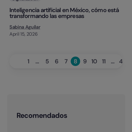
Inteligencia artificial en México, cómo está
transformando las empresas
Sabina Aguilar
April 15, 2026
«
Ne
1
…
5
6
7
8
9
10
11
…
42
Page
Page
Page
Page
Page
Page
Page
Page
Pag
Previous
Recomendados