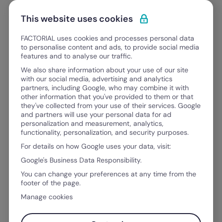
Ir al contenido
Abrir 
Pedir una demo
This website uses cookies
FACTORIAL uses cookies and processes personal data
to personalise content and ads, to provide social media
features and to analyse our traffic.
FACTORIAL BLOG
We also share information about your use of our site
Todo lo que necesitas para crecer
with our social media, advertising and analytics
partners, including Google, who may combine it with
como
other information that you've provided to them or that
líder, responsable de RR.HH., responsa
they've collected from your use of their services. Google
r
e
s
p
o
n
s
a
b
l
e
and partners will use your personal data for ad
personalization and measurement, analytics,
functionality, personalization, and security purposes.
For details on how Google uses your data, visit:
Google's Business Data Responsibility.
You can change your preferences at any time from the
footer of the page.
Manage cookies